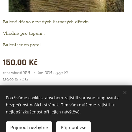
Balené dřevo z tvrdých listnatých dřevin .
Vhodné pro topení .
Balení jeden pytel.
150,00
Kč
cena včetně DPH
bez DPH 123,97 Kč
150,00 Kč / 1 ks
Používáme cookies, abychom zajistili správné fungování a
bezpečnost našich stránek. Tím vám můžeme zajistit tu
nejlepší zkušenost při jejich návštěvě.
© 2022
s.r.o.
Woodcutter
Cookies
Přijmout nezbytné
Přijmout vše