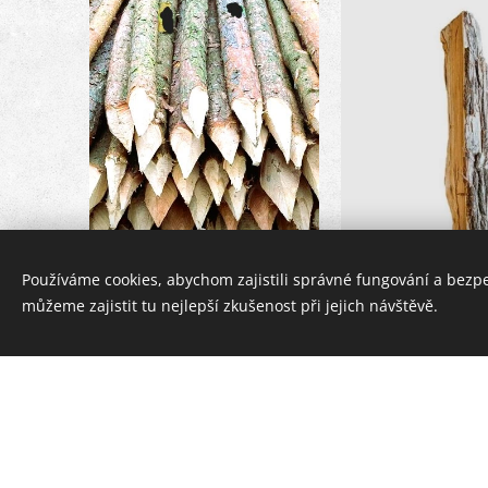
Používáme cookies, abychom zajistili správné fungování a bezp
můžeme zajistit tu nejlepší zkušenost při jejich návštěvě.
Kůl smrkový
52,00
Kč