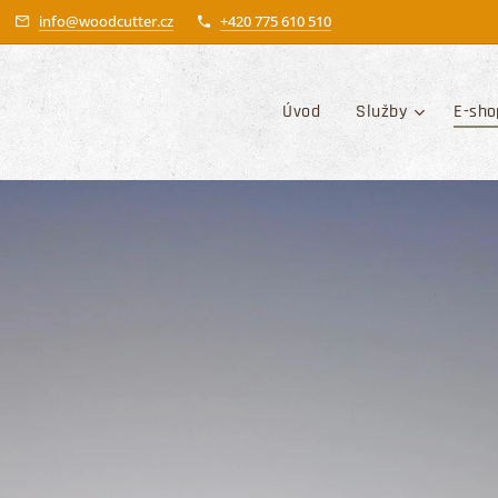
info@woodcutter.cz
+420 775 610 510
Úvod
Služby
E-sho