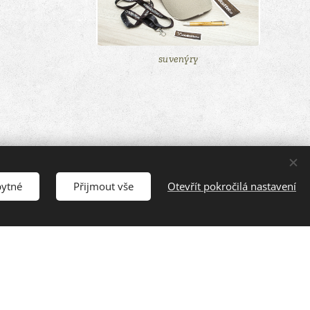
suvenýry
bytné
Přijmout vše
Otevřít pokročilá nastavení