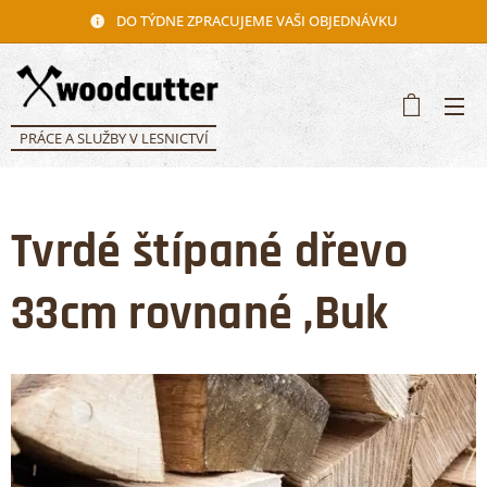
DO TÝDNE ZPRACUJEME VAŠI OBJEDNÁVKU
PRÁCE A SLUŽBY V LESNICTVÍ
Tvrdé štípané dřevo
33cm rovnané ,Buk