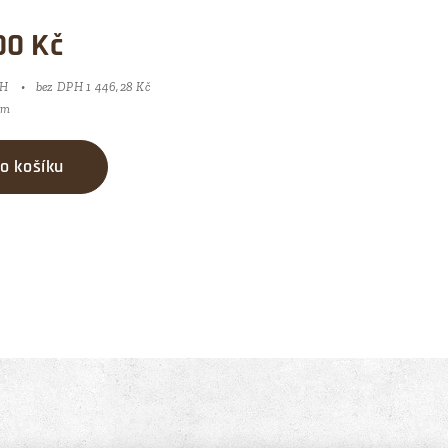
00
Kč
PH
bez DPH 1 446,28 Kč
 m
o košíku