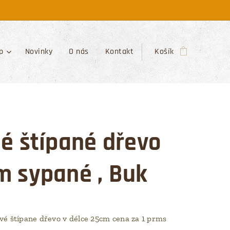
p
Novinky
O nás
Kontakt
Košík
é štípané dřevo
m sypané , Buk
é štípane dřevo v délce 25cm cena za 1 prms