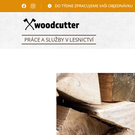
DO TÝDNE ZPRACUJEME VAŠI OBJEDNÁVKU
PRÁCE A SLUŽBY V LESNICTVÍ