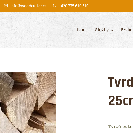
info@woodcutter.cz
+420 775 610 510
Úvod
Služby
E-sho
Tvrd
25c
Tvrdé bukov