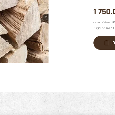
1 750,
cena včetně D
1 750,00 Kč / 1
D