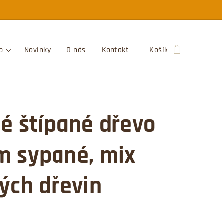
p
Novinky
O nás
Kontakt
Košík
é štípané dřevo
m sypané, mix
ých dřevin