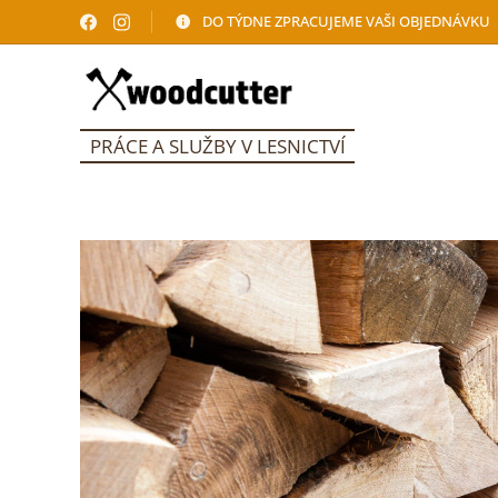
DO TÝDNE ZPRACUJEME VAŠI OBJEDNÁVKU
PRÁCE A SLUŽBY V LESNICTVÍ