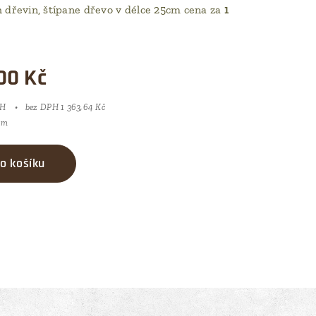
 dřevin, štípane dřevo v délce 25cm cena za
1
00
Kč
PH
bez DPH 1 363,64 Kč
1 m
o košíku