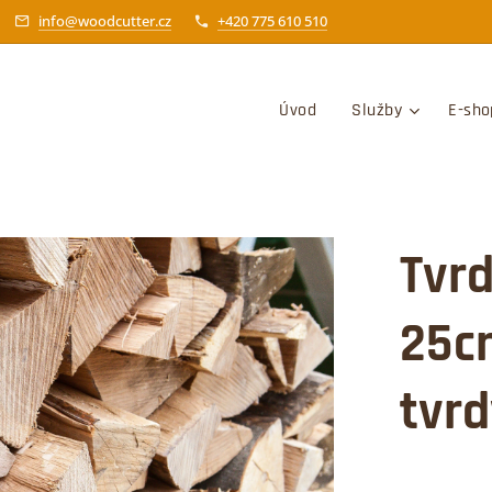
info@woodcutter.cz
+420 775 610 510
Úvod
Služby
E-sho
Tvrd
25c
tvrd