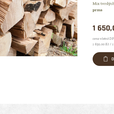
Mix tvrdých
prms
1 650,
cena včetně D
1 650,00 Kč / 
D