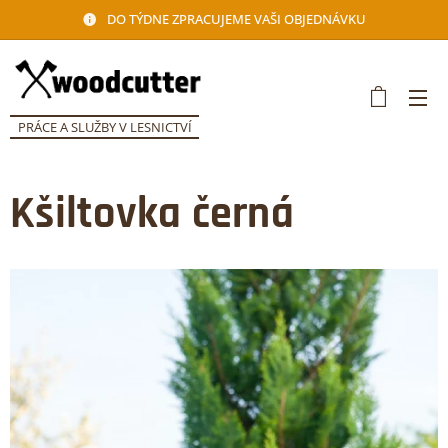
DO TÝDNE ZPRACUJEME VAŠI OBJEDNÁVKU
PRÁCE A SLUŽBY V LESNICTVÍ
Kšiltovka černá