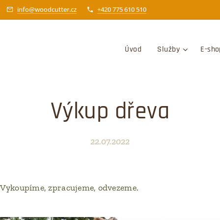
info@woodcutter.cz
+420 775 610 510
Úvod
Služby
E-sho
Výkup dřeva
22.07.2022
. Vykoupíme, zpracujeme, odvezeme.