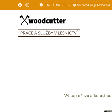
DO TÝDNE ZPRACUJEME VAŠI OBJEDNÁVKU
PRÁCE A SLUŽBY V LESNICTVÍ
Výkup dřeva a kulatina