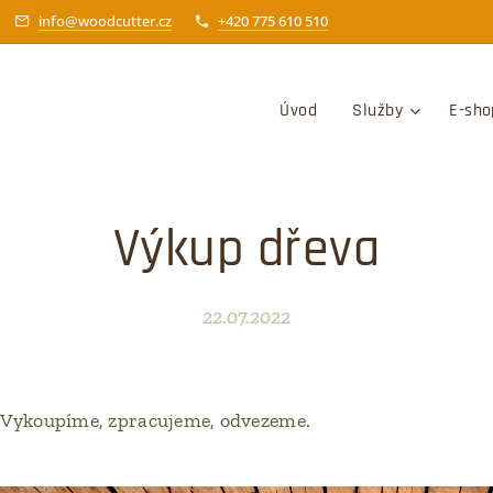
info@woodcutter.cz
+420 775 610 510
Úvod
Služby
E-sho
Výkup dřeva
22.07.2022
. Vykoupíme, zpracujeme, odvezeme.