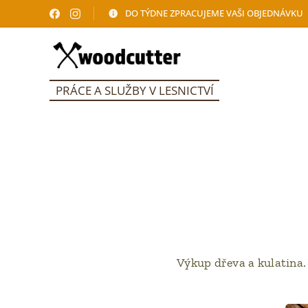
DO TÝDNE ZPRACUJEME VAŠI OBJEDNÁVKU
PRÁCE A SLUŽBY V LESNICTVÍ
Výkup dřeva a kulatina